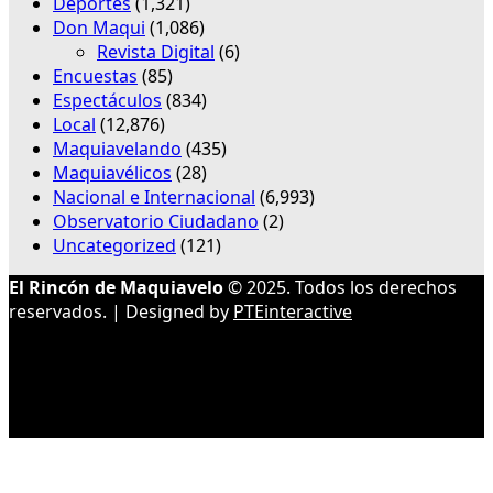
Deportes
(1,321)
Don Maqui
(1,086)
Revista Digital
(6)
Encuestas
(85)
Espectáculos
(834)
Local
(12,876)
Maquiavelando
(435)
Maquiavélicos
(28)
Nacional e Internacional
(6,993)
Observatorio Ciudadano
(2)
Uncategorized
(121)
El Rincón de Maquiavelo
© 2025. Todos los derechos
reservados. | Designed by
PTEinteractive