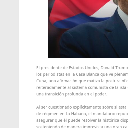
El presidente de Estados Unidos, Donald Trump, 
los periodistas en la Casa Blanca que ve plena
Cuba, una afirmación que matiza la postura ofici
reiteradamente al sistema comunista de la isl
una transición profunda en el poder.
Al ser cuestionado explícitamente sobre si esta
de régimen en La Habana, el mandatario republ
asegurar que él puede resolver la histórica dis
sosteniendo de manera imprevista una gran car