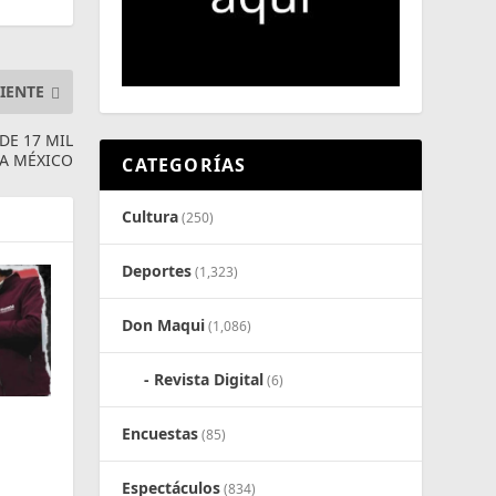
IENTE
E 17 MIL
RA MÉXICO
CATEGORÍAS
Cultura
(250)
Deportes
(1,323)
Don Maqui
(1,086)
Revista Digital
(6)
Encuestas
(85)
Espectáculos
(834)