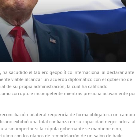
ha sacudido el tablero geopolítico internacional al declarar ante
mente viable alcanzar un acuerdo diplomático con el gobierno de
al de su propia administración, la cual ha calificado
a como corrupto e incompetente mientras presiona activamente por
 reconciliación bilateral requeriría de forma obligatoria un cambio
icano exhibió una total confianza en su capacidad negociadora al
puta sin importar si la cúpula gobernante se mantiene o no,
tulina con los planos de remodelación de un salón de baile