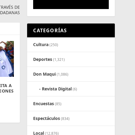
TRAVÉS DE
UDADANAS
CATEGORÍAS
Cultura
(250)
Deportes
(1,321)
Don Maqui
(1,086)
ITA A
Revista Digital
(6)
PEONES
Encuestas
(85)
Espectáculos
(834)
Local
(12,876)