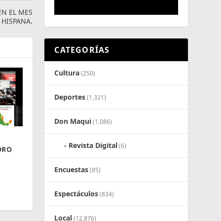
EN EL MES
 HISPANA.
CATEGORÍAS
Cultura
(250)
Deportes
(1,321)
Don Maqui
(1,086)
Revista Digital
(6)
ORO
Encuestas
(85)
Espectáculos
(834)
Local
(12,876)