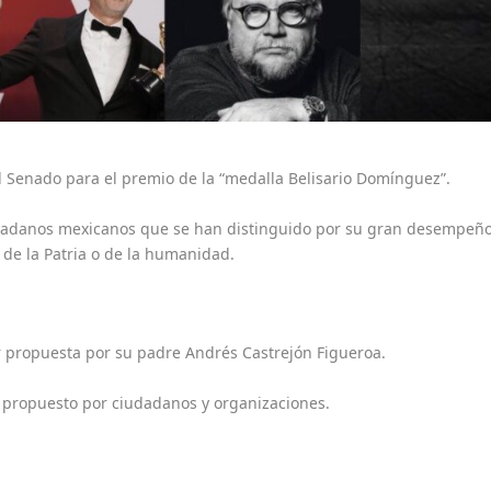
 Senado para el premio de la “medalla Belisario Domínguez”.
udadanos mexicanos que se han distinguido por su gran desempeñ
 de la Patria o de la humanidad.
 propuesta por su padre Andrés Castrejón Figueroa.
ropuesto por ciudadanos y organizaciones.