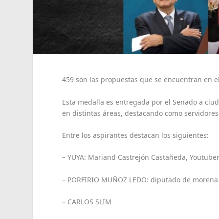
459 son las propuestas que se encuentran en el
Esta medalla es entregada por el Senado a ci
en distintas áreas, destacando como servidores
Entre los aspirantes destacan los siguientes:
– YUYA: Mariand Castrejón Castañeda, Youtuber
– PORFIRIO MUÑOZ LEDO: diputado de morena p
– CARLOS SLIM