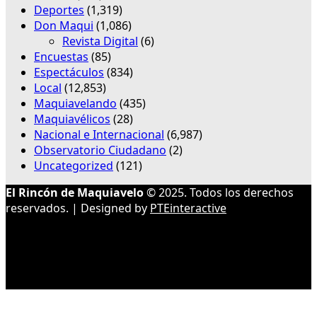
Deportes
(1,319)
Don Maqui
(1,086)
Revista Digital
(6)
Encuestas
(85)
Espectáculos
(834)
Local
(12,853)
Maquiavelando
(435)
Maquiavélicos
(28)
Nacional e Internacional
(6,987)
Observatorio Ciudadano
(2)
Uncategorized
(121)
El Rincón de Maquiavelo
© 2025. Todos los derechos
reservados. | Designed by
PTEinteractive