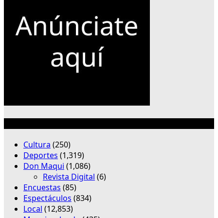
Categorías
Cultura
(250)
Deportes
(1,319)
Don Maqui
(1,086)
Revista Digital
(6)
Encuestas
(85)
Espectáculos
(834)
Local
(12,853)