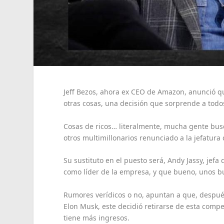
Jeff Bezos, ahora ex CEO de Amazon, anunció qu
otras cosas, una decisión que sorprende a todo
Cosas de ricos… literalmente, mucha gente bu
otros multimillonarios renunciado a la jefatu
Su sustituto en el puesto será, Andy Jassy, jef
como líder de la empresa, y que bueno, unos b
Rumores verídicos o no, apuntan a que, despu
Elon Musk, este decidió retirarse de esta comp
tiene más ingresos.