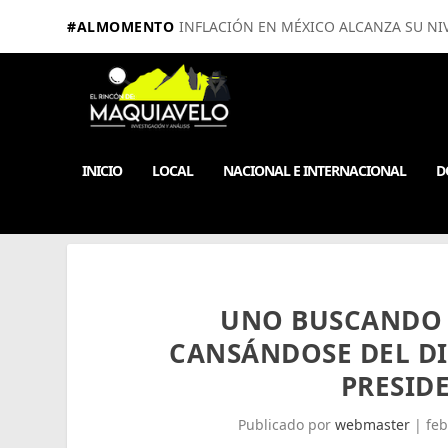
#ALMOMENTO
INFLACIÓN EN MÉXICO ALCANZA SU NIV
INICIO
LOCAL
NACIONAL E INTERNACIONAL
D
UNO BUSCANDO 
CANSÁNDOSE DEL DI
PRESID
Publicado por
webmaster
|
feb