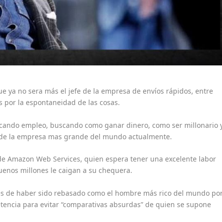
e ya no sera más el jefe de la empresa de envíos rápidos, entre
s por la espontaneidad de las cosas.
scando empleo, buscando como ganar dinero, como ser millonario 
ra de la empresa mas grande del mundo actualmente.
a de Amazon Web Services, quien espera tener una excelente labor
uenos millones le caigan a su chequera.
és de haber sido rebasado como el hombre más rico del mundo po
etencia para evitar “comparativas absurdas” de quien se supone