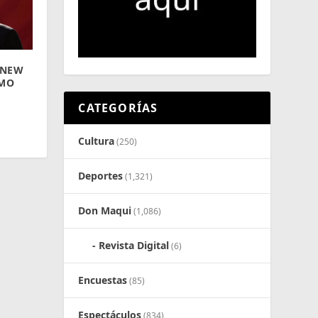
 NEW
OMO
CATEGORÍAS
Cultura
(250)
Deportes
(1,321)
Don Maqui
(1,086)
Revista Digital
(6)
Encuestas
(85)
Espectáculos
(834)