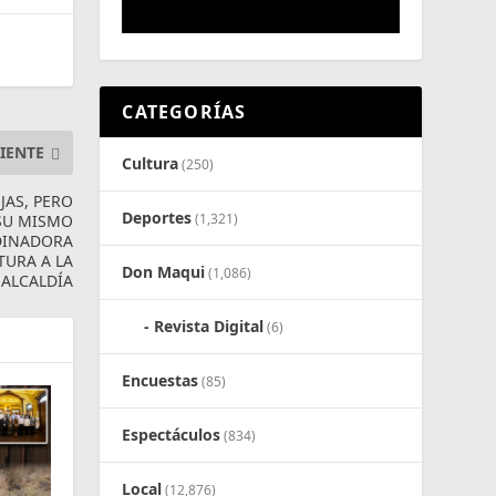
CATEGORÍAS
IENTE
Cultura
(250)
JAS, PERO
Deportes
(1,321)
 SU MISMO
DINADORA
TURA A LA
Don Maqui
(1,086)
ALCALDÍA
Revista Digital
(6)
Encuestas
(85)
Espectáculos
(834)
Local
(12,876)