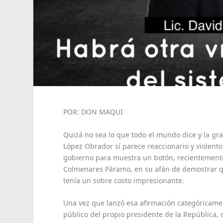
POR: DON MAQUI
Quizá no sea lo que todo el mundo dice y la gr
López Obrador sí parece reaccionario y violento
gobierno para muestra un botón, recientemente
Colmenares Páramo, en su afán de demostrar q
tenía un sobre costo impresionante.
Una vez que lanzó esa afirmación categóricamen
público del propio presidente de la República,